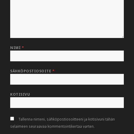
NIMI
*
SÄHKÖPOSTIOSOITE
*
KOTISIVU
Tallenna nimeni, sähköpostiosoitteeni ja kotisivuni tähän
selaimeen seuraavaa kommentointikertaa varten.