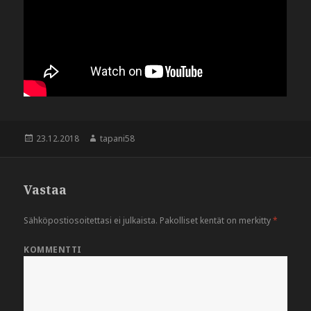
Julkaistu
23.12.2018
Kirjoittaja
tapani58
Vastaa
Sähköpostiosoitettasi ei julkaista.
Pakolliset kentät on merkitty
*
KOMMENTTI